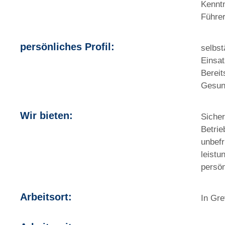
Kenntn
Führe
persönliches Profil:
selbst
Einsat
Berei
​Gesun
Wir bieten:
Sicher
Betrie
unbefr
leistu
persön
Arbeitsort:
In Gr