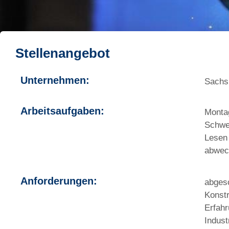
Stellenangebot
Unternehmen:
Sachs
Arbeitsaufgaben:
Monta
​Schwe
​Lese
abwech
Anforderungen:
abgesc
Konstr
Erfah
Indust