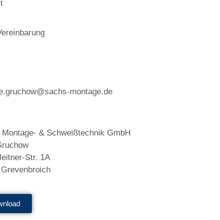
t
Vereinbarung
nie.gruchow@sachs-montage.de
 Montage- & Schweißtechnik GmbH
Gruchow
eitner-Str. 1A
 Grevenbroich
wnload